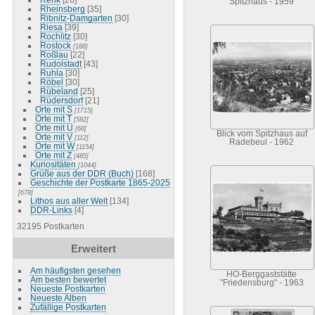
Spitzhaus - 1959
Rheinsberg
[35]
Ribnitz-Damgarten
[30]
Riesa
[39]
Rochlitz
[30]
Rostock
[188]
Roßlau
[22]
Rudolstadt
[43]
Ruhla
[30]
Röbel
[30]
Rübeland
[25]
Rüdersdorf
[21]
Orte mit S
[1715]
Orte mit T
[582]
Orte mit U
[68]
Blick vom Spitzhaus auf
Orte mit V
[112]
Radebeul - 1962
Orte mit W
[1154]
Orte mit Z
[485]
Kuriositäten
[1044]
Grüße aus der DDR (Buch)
[168]
Geschichte der Postkarte 1865-2025
[678]
Lithos aus aller Welt
[134]
DDR-Links
[4]
32195 Postkarten
Erweitert
Am häufigsten gesehen
HO-Berggaststätte
Am besten bewertet
"Friedensburg" - 1963
Neueste Postkarten
Neueste Alben
Zufällige Postkarten