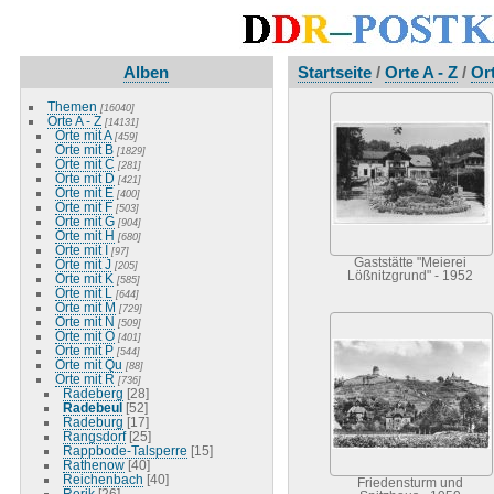
Alben
Startseite
/
Orte A - Z
/
Or
Themen
[16040]
Orte A - Z
[14131]
Orte mit A
[459]
Orte mit B
[1829]
Orte mit C
[281]
Orte mit D
[421]
Orte mit E
[400]
Orte mit F
[503]
Orte mit G
[904]
Orte mit H
[680]
Orte mit I
[97]
Gaststätte "Meierei
Orte mit J
[205]
Lößnitzgrund" - 1952
Orte mit K
[585]
Orte mit L
[644]
Orte mit M
[729]
Orte mit N
[509]
Orte mit O
[401]
Orte mit P
[544]
Orte mit Qu
[88]
Orte mit R
[736]
Radeberg
[28]
Radebeul
[52]
Radeburg
[17]
Rangsdorf
[25]
Rappbode-Talsperre
[15]
Rathenow
[40]
Reichenbach
[40]
Friedensturm und
Rerik
[26]