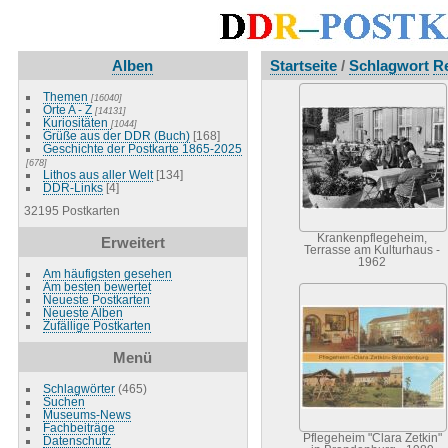
Alben
Startseite
/
Schlagwort
R
Themen
[16040]
Orte A - Z
[14131]
Kuriositäten
[1044]
Grüße aus der DDR (Buch)
[168]
Geschichte der Postkarte 1865-2025
[678]
Lithos aus aller Welt
[134]
DDR-Links
[4]
32195 Postkarten
Krankenpflegeheim,
Erweitert
Terrasse am Kulturhaus -
1962
Am häufigsten gesehen
Am besten bewertet
Neueste Postkarten
Neueste Alben
Zufällige Postkarten
Menü
Schlagwörter
(465)
Suchen
Museums-News
Fachbeiträge
Pflegeheim "Clara Zetkin"
Datenschutz