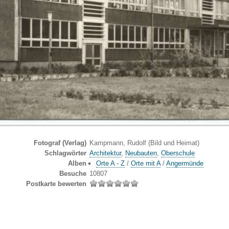
Fotograf (Verlag)
Kampmann, Rudolf (Bild und Heimat)
Schlagwörter
Architektur
,
Neubauten
,
Oberschule
Alben
Orte A - Z
/
Orte mit A
/
Angermünde
Besuche
10807
Postkarte bewerten