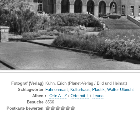
Fotograf (Verlag)
Kühn, Erich (Planet-Verlag / Bild und Heimat)
Schlagwörter
Fahnenmast
,
Kulturhaus
,
Plastik
,
Walter Ulbricht
Alben
Orte A - Z
/
Orte mit L
/
Leuna
Besuche
8566
Postkarte bewerten