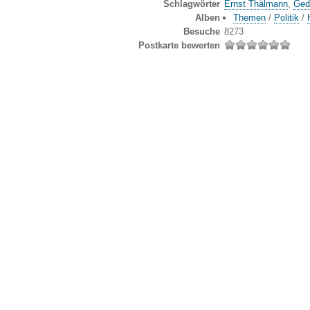
Schlagwörter
Ernst Thälmann
,
Ged
Alben
Themen
/
Politik
/
Besuche
8273
Postkarte bewerten