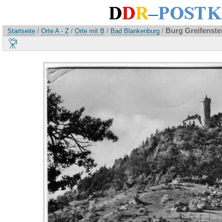
Burg Greifenstei
Startseite
/
Orte A - Z
/
Orte mit B
/
Bad Blankenburg
/