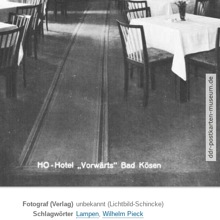
Fotograf (Verlag)
unbekannt (Lichtbild-Schincke)
Schlagwörter
Lampen
,
Wilhelm Pieck