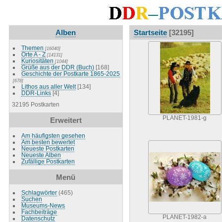
Alben
Startseite
[32195]
Themen
[16040]
Orte A - Z
[14131]
Kuriositäten
[1044]
Grüße aus der DDR (Buch)
[168]
Geschichte der Postkarte 1865-2025
[678]
Lithos aus aller Welt
[134]
DDR-Links
[4]
32195 Postkarten
PLANET-1981-g
Erweitert
Am häufigsten gesehen
Am besten bewertet
Neueste Postkarten
Neueste Alben
Zufällige Postkarten
Menü
Schlagwörter
(465)
Suchen
Museums-News
Fachbeiträge
PLANET-1982-a
Datenschutz