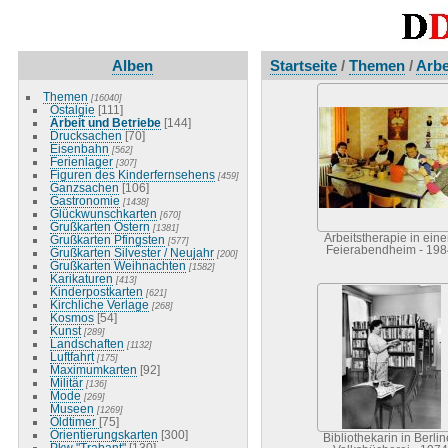
Alben
Startseite
/
Themen
/
Arbe
Themen
[16040]
Ostalgie
[111]
Arbeit und Betriebe
[144]
Drucksachen
[70]
Eisenbahn
[562]
Ferienlager
[307]
Figuren des Kinderfernsehens
[459]
Ganzsachen
[106]
Gastronomie
[1438]
Glückwunschkarten
[670]
Grußkarten Ostern
[1381]
Arbeitstherapie in ein
Grußkarten Pfingsten
[577]
Feierabendheim - 198
Grußkarten Silvester / Neujahr
[200]
Grußkarten Weihnachten
[1582]
Karikaturen
[413]
Kinderpostkarten
[621]
Kirchliche Verlage
[268]
Kosmos
[54]
Kunst
[289]
Landschaften
[1132]
Luftfahrt
[175]
Maximumkarten
[92]
Militär
[136]
Mode
[269]
Museen
[1269]
Oldtimer
[75]
Orientierungskarten
[300]
Bibliothekarin in Berlin
Pkw "Trabant"
[130]