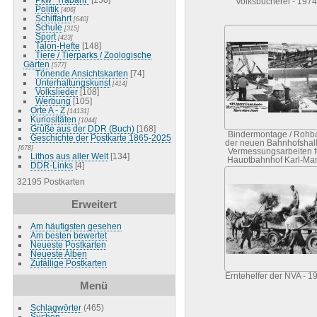
Volksbücherei - 1974
Politik
[406]
Schiffahrt
[640]
Schule
[315]
Sport
[423]
Talon-Hefte
[148]
Tiere / Tierparks / Zoologische
Gärten
[577]
Tönende Ansichtskarten
[74]
Unterhaltungskunst
[414]
Volkslieder
[108]
Werbung
[105]
Orte A - Z
[14131]
Kuriositäten
[1044]
Grüße aus der DDR (Buch)
[168]
Bindermontage / Rohb
Geschichte der Postkarte 1865-2025
der neuen Bahnhofshall
[678]
Vermessungsarbeiten f
Lithos aus aller Welt
[134]
Hauptbahnhof Karl-Mar
DDR-Links
[4]
Stadt - 1977
32195 Postkarten
Erweitert
Am häufigsten gesehen
Am besten bewertet
Neueste Postkarten
Neueste Alben
Zufällige Postkarten
Erntehelfer der NVA - 1
Menü
Schlagwörter
(465)
Suchen