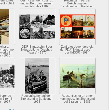
hemisches
Ost ("Rasender Roland")
Reichsbahn bei der
edt - 1971
und im Bergbaumuseum
Bekohlung der
in Oelsnitz - 1989
Traditionsbahn Radebeul
Ost - Radeburg - 1985
eiter an
DDR-Bauabschnitt der
Zentrales Jugendprojekt
emaschine
Erdgasleitung "Drushba-
der FDJ "Erdgastrasse" in
werke in
Trasse" - 1977
der UdSSR - 1984
 - 1976
lierende
Reusenfischer auf dem
Reusenfischer an einer
n Strom in
Strelasund in Stralsund -
Kummreuse im Strelasund
 - 1967
1978
bei Stralsund - 1983