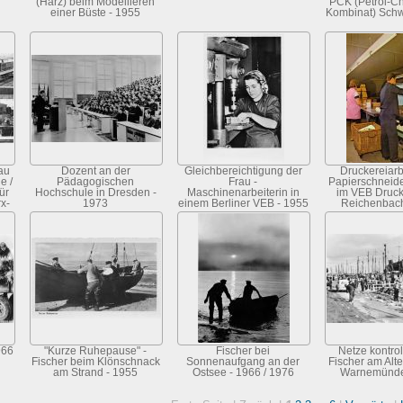
(Harz) beim Modellieren
PCK (Petrol-C
einer Büste - 1955
Kombinat) Schw
au
Dozent an der
Gleichbereichtigung der
Druckereiarb
e /
Pädagogischen
Frau -
Papierschneid
ür
Hochschule in Dresden -
Maschinenarbeiterin in
im VEB Druck
x-
1973
einem Berliner VEB - 1955
Reichenbach
966
"Kurze Ruhepause" -
Fischer bei
Netze kontrol
Fischer beim Klönschnack
Sonnenaufgang an der
Fischer am Alte
am Strand - 1955
Ostsee - 1966 / 1976
Warnemünde