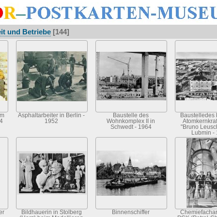
it und Betriebe
[144]
em
Asphaltarbeiter in Berlin -
Baustelle des
Baustelledes 
4
1952
Wohnkomplex II in
Atomkernkra
Schwedt - 1964
"Bruno Leusc
Lubmin -
er
Bildhauerin in Stolberg
Binnenschiffer
Chemiefachar