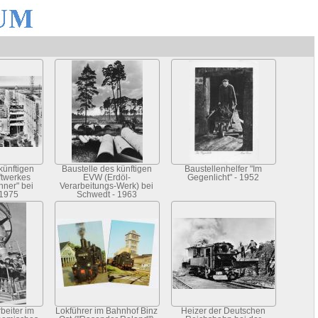
künftigen
Baustelle des künftigen
Baustellenhelfer "Im
ftwerkes
EVW (Erdöl-
Gegenlicht" - 1952
hner" bei
Verarbeitungs-Werk) bei
 1975
Schwedt - 1963
beiter im
Lokführer im Bahnhof Binz
Heizer der Deutschen