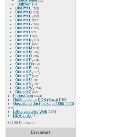
Börgerende
[12]
Bützow
[16]
Orte mit C
[281]
Orte mit D
[421]
Orte mit E
[400]
Orte mit F
[503]
Orte mit G
[904]
Orte mit H
[680]
Orte mit I
[97]
Orte mit J
[205]
Orte mit K
[585]
Orte mit L
[644]
Orte mit M
[729]
Orte mit N
[509]
Orte mit O
[401]
Orte mit P
[544]
Orte mit Qu
[88]
Orte mit R
[736]
Orte mit S
[1715]
Orte mit T
[582]
Orte mit U
[68]
Orte mit V
[112]
Orte mit W
[1154]
Orte mit Z
[485]
Kuriositäten
[1044]
Grüße aus der DDR (Buch)
[168]
Geschichte der Postkarte 1865-2025
[678]
Lithos aus aller Welt
[134]
DDR-Links
[4]
32195 Postkarten
Erweitert