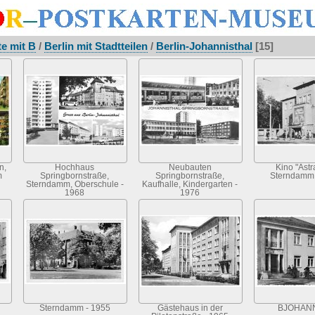
te mit B
/
Berlin mit Stadtteilen
/
Berlin-Johannisthal
[15]
n,
Hochhaus
Neubauten
Kino "Astr
m
Springbornstraße,
Springbornstraße,
Sterndamm 
Sterndamm, Oberschule -
Kaufhalle, Kindergarten -
1968
1976
Sterndamm - 1955
Gästehaus in der
BJOHAN