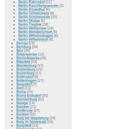
Berlin-Rahnsdorf
[11]
Berlin-Rauchfangswerder
[3]
Berlin-Rosenthal
[4]
Berlin-Schmöckwitz
[9]
Berlin-Schöneweide
[25]
Berlin-Stralau
[5]
Berlin-Treptow
[28]
Berlin-Weißensee
[16]
Berlin-Wendenschloß
[5]
Berlin-Wilhelmshagen
[6]
Berlin-Wilhelmsruh
[8]
Bernau
[25]
Bernburg
[34]
Binz
[30]
Birkenwerder
[18]
Bischofswerda
[26]
Bitterfeld
[33]
Blankenburg
[37]
Boitzenburg
[15]
Boizenburg
[17]
Bollersdorf
[8]
Boltenhagen
[27]
Borgsdorf
[7]
Born
[13]
Borna
[25]
Brand-Erbisdorf
[20]
Brandenburg
[42]
Breege
[14]
Brocken
[21]
Brotterode
[27]
Buckow
[32]
Burg bei Magdeburg
[26]
Burg im Spreewald
[20]
Burgstädt
[13]