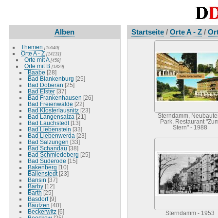
Alben
Startseite
/
Orte A - Z
/
Or
Themen
[16040]
Orte A - Z
[14131]
Orte mit A
[459]
Orte mit B
[1829]
Baabe
[28]
Bad Blankenburg
[25]
Bad Doberan
[25]
Bad Elster
[37]
Bad Frankenhausen
[26]
Bad Freienwalde
[22]
Bad Klosterlausnitz
[23]
Sterndamm, Neubaute
Bad Langensalza
[21]
Park, Restaurant "Zu
Bad Lauchstedt
[13]
Stern" - 1988
Bad Liebenstein
[33]
Bad Liebenwerda
[23]
Bad Salzungen
[33]
Bad Schandau
[38]
Bad Schmiedeberg
[25]
Bad Suderode
[15]
Bakenberg
[10]
Ballenstedt
[23]
Bansin
[37]
Barby
[12]
Barth
[25]
Basdorf
[9]
Bautzen
[40]
Beckerwitz
[6]
Sterndamm - 1953
Beeskow
[25]