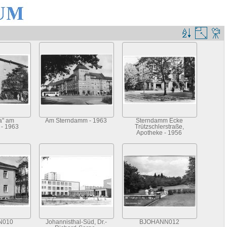
a" am
Am Sterndamm - 1963
Sterndamm Ecke
- 1963
Trützschlerstraße,
Apotheke - 1956
N010
Johannisthal-Süd, Dr.-
BJOHANN012