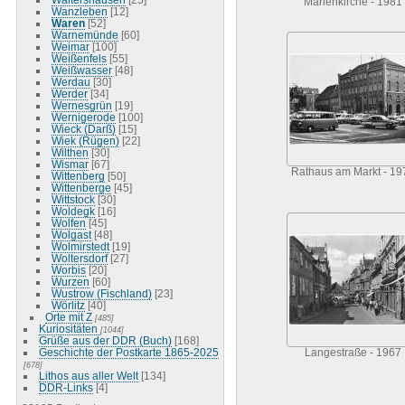
Marienkirche - 1981
Wanzleben
[12]
Waren
[52]
Warnemünde
[60]
Weimar
[100]
Weißenfels
[55]
Weißwasser
[48]
Werdau
[30]
Werder
[34]
Wernesgrün
[19]
Wernigerode
[100]
Wieck (Darß)
[15]
Wiek (Rügen)
[22]
Wilthen
[30]
Wismar
[67]
Rathaus am Markt - 19
Wittenberg
[50]
Wittenberge
[45]
Wittstock
[30]
Woldegk
[16]
Wolfen
[45]
Wolgast
[48]
Wolmirstedt
[19]
Woltersdorf
[27]
Worbis
[20]
Wurzen
[60]
Wustrow (Fischland)
[23]
Wörlitz
[40]
Orte mit Z
[485]
Kuriositäten
[1044]
Grüße aus der DDR (Buch)
[168]
Geschichte der Postkarte 1865-2025
Langestraße - 1967
[678]
Lithos aus aller Welt
[134]
DDR-Links
[4]