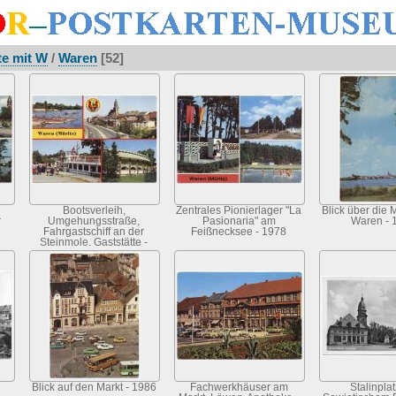
te mit W
/
Waren
[52]
Bootsverleih,
Zentrales Pionierlager "La
Blick über die 
r
Umgehungsstraße,
Pasionaria" am
Waren - 
Fahrgastschiff an der
Feißnecksee - 1978
Steinmole, Gaststätte -
1986
Blick auf den Markt - 1986
Fachwerkhäuser am
Stalinplat