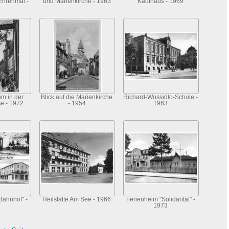
Ehrenmal -
und Marienkirche - 1963
Kaufhaus - 1969
m in der
Blick auf die Marienkirche
Richard-Wossidlo-Schule -
ße - 1972
- 1954
1963
Bahnhof" -
Heilstätte Am See - 1966
Ferienheim "Solidarität" -
1973