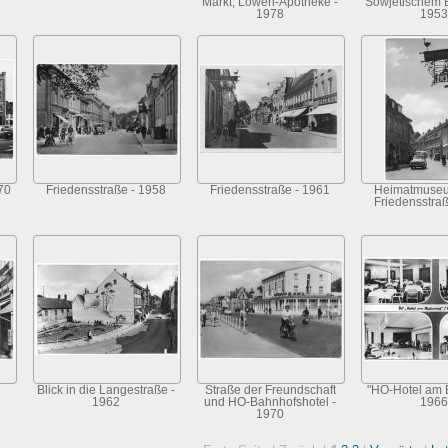
Markt, Löwen-Apotheke -
Sowjetischem 
1978
1953
70
Friedensstraße - 1958
Friedensstraße - 1961
Heimatmuseu
Friedensstra
Blick in die Langestraße -
Straße der Freundschaft
"HO-Hotel am 
1962
und HO-Bahnhofshotel -
1966
1970