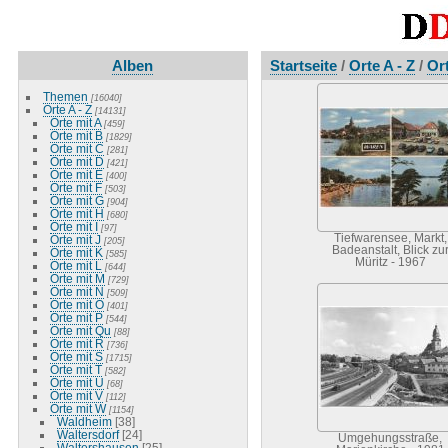
Alben
Startseite
/
Orte A - Z
/
Or
Themen
[16040]
Orte A - Z
[14131]
Orte mit A
[459]
Orte mit B
[1829]
Orte mit C
[281]
Orte mit D
[421]
Orte mit E
[400]
Orte mit F
[503]
Orte mit G
[904]
Orte mit H
[680]
Orte mit I
[97]
Tiefwarensee, Markt,
Orte mit J
[205]
Badeanstalt, Blick zu
Orte mit K
[585]
Müritz - 1967
Orte mit L
[644]
Orte mit M
[729]
Orte mit N
[509]
Orte mit O
[401]
Orte mit P
[544]
Orte mit Qu
[88]
Orte mit R
[736]
Orte mit S
[1715]
Orte mit T
[582]
Orte mit U
[68]
Orte mit V
[112]
Orte mit W
[1154]
Waldheim
[38]
Waltersdorf
[24]
Umgehungsstraße,
Waltershausen
[25]