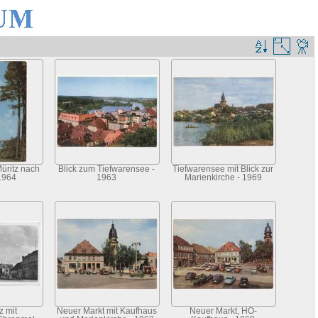
Müritz nach
Blick zum Tiefwarensee -
Tiefwarensee mit Blick zur
1964
1963
Marienkirche - 1969
z mit
Neuer Markt mit Kaufhaus
Neuer Markt, HO-